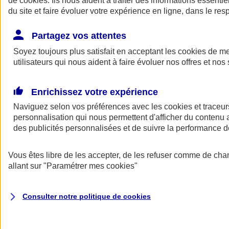
de
cookies
. Ils nous aident à traiter des informations essentie
Donner toute leur place aux territoires
du site et faire évoluer votre expérience en ligne, dans le resp
Porter l'élan du rugby féminin
Partagez vos attentes
Soyez toujours plus satisfait en acceptant les
cookies
de mes
utilisateurs qui nous aident à faire évoluer nos offres et nos 
Enrichissez votre expérience
Naviguez selon vos préférences avec les
cookies et traceur
personnalisation qui nous permettent d'afficher du contenu a
des publicités personnalisées et de suivre la performance
Vous êtes libre de les accepter, de les refuser comme de cha
allant sur
"Paramétrer mes
cookies
"
Nos actualités
Retour à la section précédente
Fermer le menu principal
Consulter notre politique de
cookies