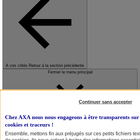
A vos côtés
Retour à la section précédente
Fermer le menu principal
Continuer sans accepter
Chez AXA nous nous engageons à être transparents sur 
cookies et traceurs
!
Préserver la nature et le climat
Ensemble, mettons fin aux préjugés sur ces petits fichiers te
Faire avancer la solidarité et l'inclusion