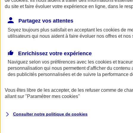
de
cookies
. Ils nous aident à traiter des informations essentie
Donner toute leur place aux territoires
du site et faire évoluer votre expérience en ligne, dans le resp
Porter l'élan du rugby féminin
Partagez vos attentes
Soyez toujours plus satisfait en acceptant les
cookies
de mes
utilisateurs qui nous aident à faire évoluer nos offres et nos 
Enrichissez votre expérience
Naviguez selon vos préférences avec les
cookies et traceur
personnalisation qui nous permettent d'afficher du contenu a
des publicités personnalisées et de suivre la performance
Vous êtes libre de les accepter, de les refuser comme de cha
allant sur
"Paramétrer mes
cookies
"
Nos actualités
Retour à la section précédente
Fermer le menu principal
Consulter notre politique de
cookies