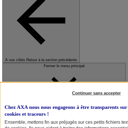
A vos côtés
Retour à la section précédente
Fermer le menu principal
Continuer sans accepter
Chez AXA nous nous engageons à être transparents sur 
cookies et traceurs
!
Préserver la nature et le climat
Ensemble, mettons fin aux préjugés sur ces petits fichiers te
Faire avancer la solidarité et l'inclusion