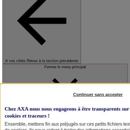
A vos côtés
Retour à la section précédente
Fermer le menu principal
Continuer sans accepter
Chez AXA nous nous engageons à être transparents sur 
cookies et traceurs
!
Préserver la nature et le climat
Ensemble, mettons fin aux préjugés sur ces petits fichiers te
Faire avancer la solidarité et l'inclusion