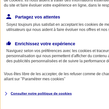
de
cookies
. Ils nous aident à traiter des informations essentie
Donner toute leur place aux territoires
du site et faire évoluer votre expérience en ligne, dans le resp
Porter l'élan du rugby féminin
Partagez vos attentes
Soyez toujours plus satisfait en acceptant les
cookies
de mes
utilisateurs qui nous aident à faire évoluer nos offres et nos 
Enrichissez votre expérience
Naviguez selon vos préférences avec les
cookies et traceur
personnalisation qui nous permettent d'afficher du contenu a
des publicités personnalisées et de suivre la performance
Vous êtes libre de les accepter, de les refuser comme de cha
allant sur
"Paramétrer mes
cookies
"
Nos actualités
Retour à la section précédente
Fermer le menu principal
Consulter notre politique de
cookies