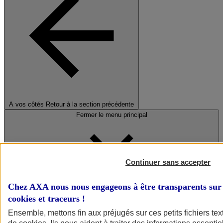
A vos côtés
Retour à la section précédente
Fermer le menu principal
Continuer sans accepter
Chez AXA nous nous engageons à être transparents sur 
cookies et traceurs
!
Préserver la nature et le climat
Ensemble, mettons fin aux préjugés sur ces petits fichiers te
Faire avancer la solidarité et l'inclusion