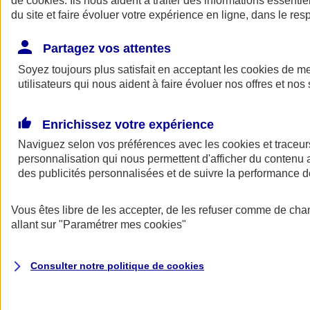
de
cookies
. Ils nous aident à traiter des informations essentie
Donner toute leur place aux territoires
du site et faire évoluer votre expérience en ligne, dans le resp
Porter l'élan du rugby féminin
Partagez vos attentes
Soyez toujours plus satisfait en acceptant les
cookies
de mes
utilisateurs qui nous aident à faire évoluer nos offres et nos 
Enrichissez votre expérience
Naviguez selon vos préférences avec les
cookies et traceur
personnalisation qui nous permettent d'afficher du contenu a
des publicités personnalisées et de suivre la performance
Vous êtes libre de les accepter, de les refuser comme de cha
allant sur
"Paramétrer mes
cookies
"
Nos actualités
Retour à la section précédente
Fermer le menu principal
Consulter notre politique de
cookies