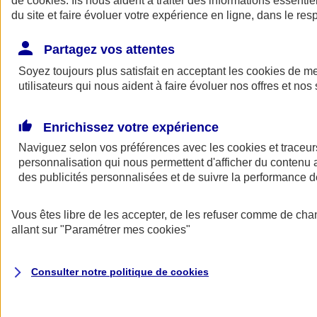
de
cookies
. Ils nous aident à traiter des informations essentie
Donner toute leur place aux territoires
du site et faire évoluer votre expérience en ligne, dans le resp
Porter l'élan du rugby féminin
Partagez vos attentes
Soyez toujours plus satisfait en acceptant les
cookies
de mes
utilisateurs qui nous aident à faire évoluer nos offres et nos 
Enrichissez votre expérience
Naviguez selon vos préférences avec les
cookies et traceur
personnalisation qui nous permettent d'afficher du contenu a
des publicités personnalisées et de suivre la performance
Vous êtes libre de les accepter, de les refuser comme de cha
allant sur
"Paramétrer mes
cookies
"
Nos actualités
Retour à la section précédente
Fermer le menu principal
Consulter notre politique de
cookies