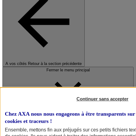
A vos côtés
Retour à la section précédente
Fermer le menu principal
Continuer sans accepter
Chez AXA nous nous engageons à être transparents sur 
cookies et traceurs
!
Préserver la nature et le climat
Ensemble, mettons fin aux préjugés sur ces petits fichiers te
Faire avancer la solidarité et l'inclusion