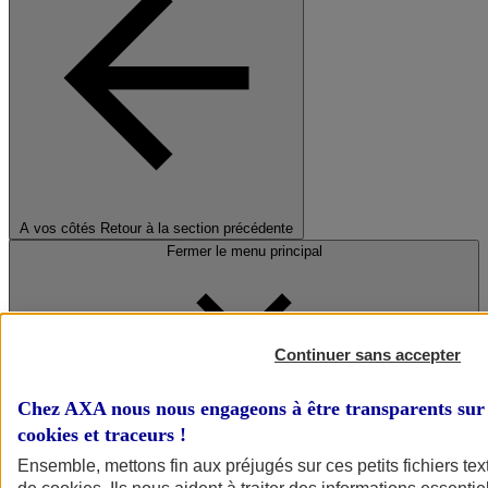
A vos côtés
Retour à la section précédente
Fermer le menu principal
Continuer sans accepter
Chez AXA nous nous engageons à être transparents sur 
cookies et traceurs
!
Préserver la nature et le climat
Ensemble, mettons fin aux préjugés sur ces petits fichiers te
Faire avancer la solidarité et l'inclusion