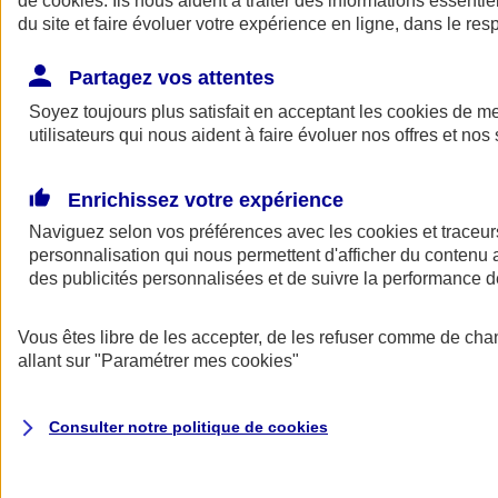
de
cookies
. Ils nous aident à traiter des informations essentie
Donner toute leur place aux territoires
du site et faire évoluer votre expérience en ligne, dans le resp
Porter l'élan du rugby féminin
Partagez vos attentes
Soyez toujours plus satisfait en acceptant les
cookies
de mes
utilisateurs qui nous aident à faire évoluer nos offres et nos 
Enrichissez votre expérience
Naviguez selon vos préférences avec les
cookies et traceur
personnalisation qui nous permettent d'afficher du contenu a
des publicités personnalisées et de suivre la performance
Vous êtes libre de les accepter, de les refuser comme de cha
allant sur
"Paramétrer mes
cookies
"
Nos actualités
Retour à la section précédente
Fermer le menu principal
Consulter notre politique de
cookies