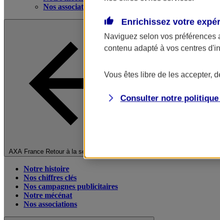
Nos associations
Enrichissez votre expé
Naviguez selon vos préférences 
contenu adapté à vos centres d'i
Vous êtes libre de les accepter, 
Consulter notre politiqu
Fermer le menu principal
AXA France
Retour à la section précédente
Notre histoire
Nos chiffres clés
Nos campagnes publicitaires
Notre mécénat
Nos associations