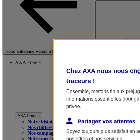
Fermer le menu princip
Notre entreprise
Retour à la section précédente
AXA France
Chez AXA nous nous enga
traceurs
!
Ensemble, mettons fin aux préjugé
informations essentielles pour gar
privée.
AXA France
Partagez vos attentes
Notre histoire
Nos chiffres clés
Soyez toujours plus satisfait en 
Nos campagnes publicitaires
Notre mécénat
nos offres et nos services.