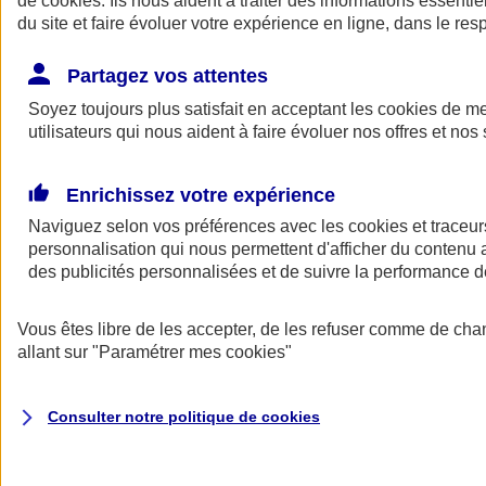
de
cookies
. Ils nous aident à traiter des informations essentie
Donner toute leur place aux territoires
du site et faire évoluer votre expérience en ligne, dans le resp
Porter l'élan du rugby féminin
Partagez vos attentes
Soyez toujours plus satisfait en acceptant les
cookies
de mes
utilisateurs qui nous aident à faire évoluer nos offres et nos 
Enrichissez votre expérience
Naviguez selon vos préférences avec les
cookies et traceur
personnalisation qui nous permettent d'afficher du contenu a
des publicités personnalisées et de suivre la performance
Vous êtes libre de les accepter, de les refuser comme de cha
allant sur
"Paramétrer mes
cookies
"
Nos actualités
Retour à la section précédente
Fermer le menu principal
Consulter notre politique de
cookies