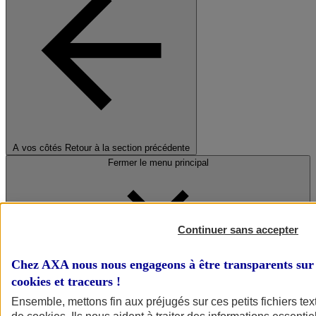
A vos côtés
Retour à la section précédente
Fermer le menu principal
Continuer sans accepter
Chez AXA nous nous engageons à être transparents sur 
cookies et traceurs
!
Préserver la nature et le climat
Ensemble, mettons fin aux préjugés sur ces petits fichiers te
Faire avancer la solidarité et l'inclusion