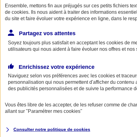
Ensemble, mettons fin aux préjugés sur ces petits fichiers te
de
cookies
. Ils nous aident à traiter des informations essentie
du site et faire évoluer votre expérience en ligne, dans le resp
Partagez vos attentes
Soyez toujours plus satisfait en acceptant les
cookies
de mes
utilisateurs qui nous aident à faire évoluer nos offres et nos 
A vos côtés
Retour à la section précédente
Enrichissez votre expérience
Fermer le menu principal
Naviguez selon vos préférences avec les
cookies et traceur
personnalisation qui nous permettent d'afficher du contenu a
des publicités personnalisées et de suivre la performance
Vous êtes libre de les accepter, de les refuser comme de cha
allant sur
"Paramétrer mes
cookies
"
Préserver la nature et le climat
Consulter notre politique de
cookies
Faire avancer la solidarité et l'inclusion