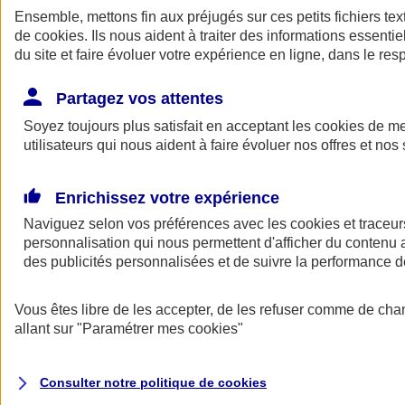
Ensemble, mettons fin aux préjugés sur ces petits fichiers te
de
cookies
. Ils nous aident à traiter des informations essentie
du site et faire évoluer votre expérience en ligne, dans le resp
Partagez vos attentes
Soyez toujours plus satisfait en acceptant les
cookies
de mes
utilisateurs qui nous aident à faire évoluer nos offres et nos 
A vos côtés
Retour à la section précédente
Enrichissez votre expérience
Fermer le menu principal
Naviguez selon vos préférences avec les
cookies et traceur
personnalisation qui nous permettent d'afficher du contenu a
des publicités personnalisées et de suivre la performance
Vous êtes libre de les accepter, de les refuser comme de cha
allant sur
"Paramétrer mes
cookies
"
Préserver la nature et le climat
Consulter notre politique de
cookies
Faire avancer la solidarité et l'inclusion