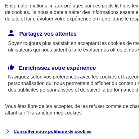
Ensemble, mettons fin aux préjugés sur ces petits fichiers te
de
cookies
. Ils nous aident à traiter des informations essentie
du site et faire évoluer votre expérience en ligne, dans le resp
Partagez vos attentes
Soyez toujours plus satisfait en acceptant les
cookies
de mes
utilisateurs qui nous aident à faire évoluer nos offres et nos 
A vos côtés
Retour à la section précédente
Enrichissez votre expérience
Fermer le menu principal
Naviguez selon vos préférences avec les
cookies et traceur
personnalisation qui nous permettent d'afficher du contenu a
des publicités personnalisées et de suivre la performance
Vous êtes libre de les accepter, de les refuser comme de cha
allant sur
"Paramétrer mes
cookies
"
Préserver la nature et le climat
Consulter notre politique de
cookies
Faire avancer la solidarité et l'inclusion