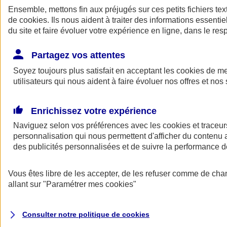
Ensemble, mettons fin aux préjugés sur ces petits fichiers te
de
cookies
. Ils nous aident à traiter des informations essentie
du site et faire évoluer votre expérience en ligne, dans le resp
Partagez vos attentes
Soyez toujours plus satisfait en acceptant les
cookies
de mes
utilisateurs qui nous aident à faire évoluer nos offres et nos 
A vos côtés
Retour à la section précédente
Enrichissez votre expérience
Fermer le menu principal
Naviguez selon vos préférences avec les
cookies et traceur
personnalisation qui nous permettent d'afficher du contenu a
des publicités personnalisées et de suivre la performance
Vous êtes libre de les accepter, de les refuser comme de cha
allant sur
"Paramétrer mes
cookies
"
Préserver la nature et le climat
Consulter notre politique de
cookies
Faire avancer la solidarité et l'inclusion