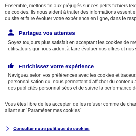
Ensemble, mettons fin aux préjugés sur ces petits fichiers te
de
cookies
. Ils nous aident à traiter des informations essentie
du site et faire évoluer votre expérience en ligne, dans le resp
Partagez vos attentes
Soyez toujours plus satisfait en acceptant les
cookies
de mes
utilisateurs qui nous aident à faire évoluer nos offres et nos 
A vos côtés
Retour à la section précédente
Enrichissez votre expérience
Fermer le menu principal
Naviguez selon vos préférences avec les
cookies et traceur
personnalisation qui nous permettent d'afficher du contenu a
des publicités personnalisées et de suivre la performance
Vous êtes libre de les accepter, de les refuser comme de cha
allant sur
"Paramétrer mes
cookies
"
Préserver la nature et le climat
Consulter notre politique de
cookies
Faire avancer la solidarité et l'inclusion