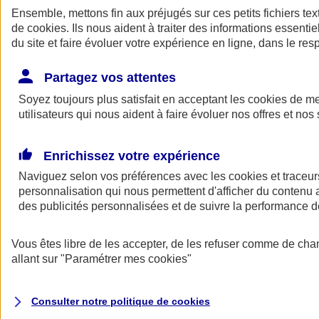
Ensemble, mettons fin aux préjugés sur ces petits fichiers te
de
cookies
. Ils nous aident à traiter des informations essentie
du site et faire évoluer votre expérience en ligne, dans le resp
Partagez vos attentes
Soyez toujours plus satisfait en acceptant les
cookies
de mes
utilisateurs qui nous aident à faire évoluer nos offres et nos 
A vos côtés
Retour à la section précédente
Enrichissez votre expérience
Fermer le menu principal
Naviguez selon vos préférences avec les
cookies et traceur
personnalisation qui nous permettent d'afficher du contenu a
des publicités personnalisées et de suivre la performance
Vous êtes libre de les accepter, de les refuser comme de cha
allant sur
"Paramétrer mes
cookies
"
Préserver la nature et le climat
Consulter notre politique de
cookies
Faire avancer la solidarité et l'inclusion