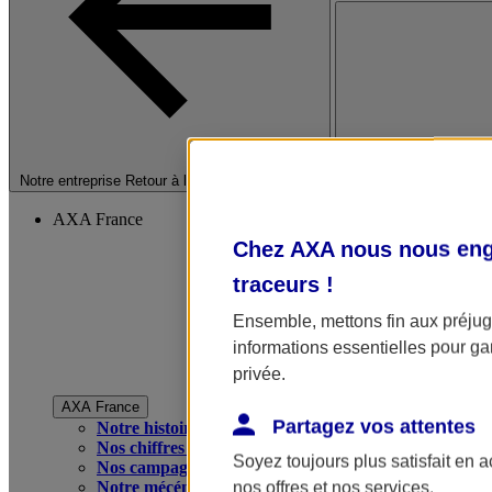
Fermer le menu princip
Notre entreprise
Retour à la section précédente
AXA France
Chez AXA nous nous enga
traceurs
!
Ensemble, mettons fin aux préjugé
informations essentielles pour gar
privée.
AXA France
Partagez vos attentes
Notre histoire
Nos chiffres clés
Soyez toujours plus satisfait en 
Nos campagnes publicitaires
Notre mécénat
nos offres et nos services.