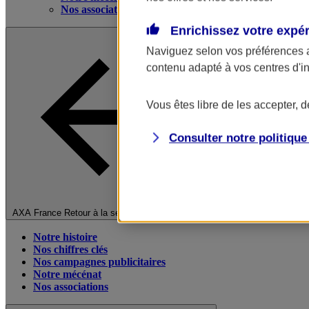
Nos associations
Enrichissez votre expé
Naviguez selon vos préférences 
contenu adapté à vos centres d'i
Vous êtes libre de les accepter, 
Consulter notre politiqu
Fermer le menu principal
AXA France
Retour à la section précédente
Notre histoire
Nos chiffres clés
Nos campagnes publicitaires
Notre mécénat
Nos associations