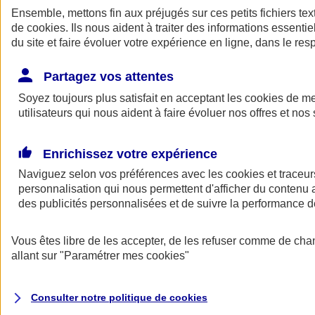
Ensemble, mettons fin aux préjugés sur ces petits fichiers te
de
cookies
. Ils nous aident à traiter des informations essentie
du site et faire évoluer votre expérience en ligne, dans le resp
Partagez vos attentes
Soyez toujours plus satisfait en acceptant les
cookies
de mes
utilisateurs qui nous aident à faire évoluer nos offres et nos 
A vos côtés
Retour à la section précédente
Enrichissez votre expérience
Fermer le menu principal
Naviguez selon vos préférences avec les
cookies et traceur
personnalisation qui nous permettent d'afficher du contenu a
des publicités personnalisées et de suivre la performance
Vous êtes libre de les accepter, de les refuser comme de cha
allant sur
"Paramétrer mes
cookies
"
Préserver la nature et le climat
Consulter notre politique de
cookies
Faire avancer la solidarité et l'inclusion