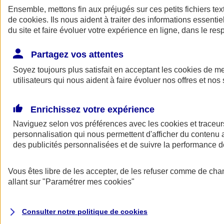
Ensemble, mettons fin aux préjugés sur ces petits fichiers te
de
cookies
. Ils nous aident à traiter des informations essentie
du site et faire évoluer votre expérience en ligne, dans le resp
Partagez vos attentes
Soyez toujours plus satisfait en acceptant les
cookies
de mes
utilisateurs qui nous aident à faire évoluer nos offres et nos 
A vos côtés
Retour à la section précédente
Enrichissez votre expérience
Fermer le menu principal
Naviguez selon vos préférences avec les
cookies et traceur
personnalisation qui nous permettent d'afficher du contenu a
des publicités personnalisées et de suivre la performance
Vous êtes libre de les accepter, de les refuser comme de cha
allant sur
"Paramétrer mes
cookies
"
Préserver la nature et le climat
Consulter notre politique de
cookies
Faire avancer la solidarité et l'inclusion