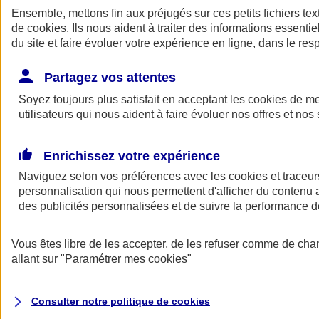
Ensemble, mettons fin aux préjugés sur ces petits fichiers te
de
cookies
. Ils nous aident à traiter des informations essentie
du site et faire évoluer votre expérience en ligne, dans le resp
Partagez vos attentes
Soyez toujours plus satisfait en acceptant les
cookies
de mes
utilisateurs qui nous aident à faire évoluer nos offres et nos 
A vos côtés
Retour à la section précédente
Enrichissez votre expérience
Fermer le menu principal
Naviguez selon vos préférences avec les
cookies et traceur
personnalisation qui nous permettent d'afficher du contenu a
des publicités personnalisées et de suivre la performance
Vous êtes libre de les accepter, de les refuser comme de cha
allant sur
"Paramétrer mes
cookies
"
Préserver la nature et le climat
Consulter notre politique de
cookies
Faire avancer la solidarité et l'inclusion