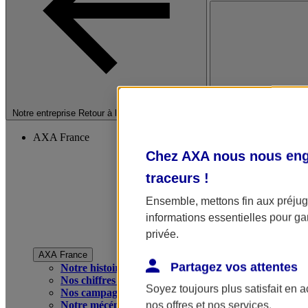
Fermer le menu princip
Notre entreprise
Retour à la section précédente
AXA France
Chez AXA nous nous enga
traceurs
!
Ensemble, mettons fin aux préjugé
informations essentielles pour gar
privée.
AXA France
Partagez vos attentes
Notre histoire
Nos chiffres clés
Soyez toujours plus satisfait en 
Nos campagnes publicitaires
Notre mécénat
nos offres et nos services.