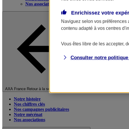
Nos associations
Enrichissez votre expé
Naviguez selon vos préférences 
contenu adapté à vos centres d'i
Vous êtes libre de les accepter, 
Consulter notre politiqu
Fermer le menu principal
AXA France
Retour à la section précédente
Notre histoire
Nos chiffres clés
Nos campagnes publicitaires
Notre mécénat
Nos associations