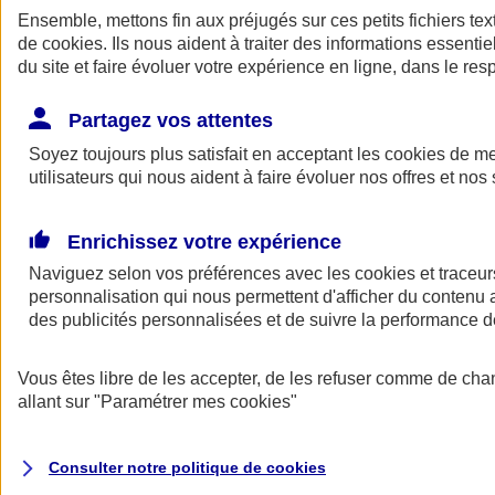
Ensemble, mettons fin aux préjugés sur ces petits fichiers te
de
cookies
. Ils nous aident à traiter des informations essentie
du site et faire évoluer votre expérience en ligne, dans le resp
Partagez vos attentes
Soyez toujours plus satisfait en acceptant les
cookies
de mes
utilisateurs qui nous aident à faire évoluer nos offres et nos 
A vos côtés
Retour à la section précédente
Enrichissez votre expérience
Fermer le menu principal
Naviguez selon vos préférences avec les
cookies et traceur
personnalisation qui nous permettent d'afficher du contenu a
des publicités personnalisées et de suivre la performance
Vous êtes libre de les accepter, de les refuser comme de cha
allant sur
"Paramétrer mes
cookies
"
Préserver la nature et le climat
Consulter notre politique de
cookies
Faire avancer la solidarité et l'inclusion