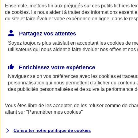
Ensemble, mettons fin aux préjugés sur ces petits fichiers te
de
cookies
. Ils nous aident à traiter des informations essentie
du site et faire évoluer votre expérience en ligne, dans le resp
Partagez vos attentes
Soyez toujours plus satisfait en acceptant les
cookies
de mes
utilisateurs qui nous aident à faire évoluer nos offres et nos 
A vos côtés
Retour à la section précédente
Enrichissez votre expérience
Fermer le menu principal
Naviguez selon vos préférences avec les
cookies et traceur
personnalisation qui nous permettent d'afficher du contenu a
des publicités personnalisées et de suivre la performance
Vous êtes libre de les accepter, de les refuser comme de cha
allant sur
"Paramétrer mes
cookies
"
Préserver la nature et le climat
Consulter notre politique de
cookies
Faire avancer la solidarité et l'inclusion