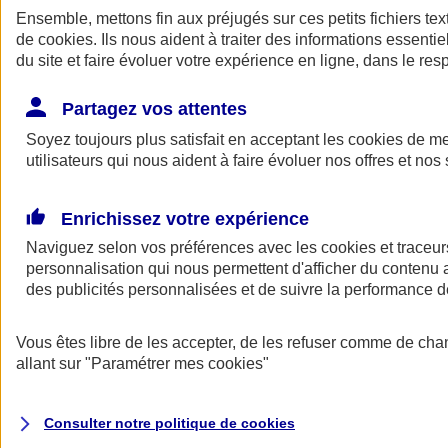
Ensemble, mettons fin aux préjugés sur ces petits fichiers te
de
cookies
. Ils nous aident à traiter des informations essentie
du site et faire évoluer votre expérience en ligne, dans le resp
Partagez vos attentes
Soyez toujours plus satisfait en acceptant les
cookies
de mes
utilisateurs qui nous aident à faire évoluer nos offres et nos 
A vos côtés
Retour à la section précédente
Enrichissez votre expérience
Fermer le menu principal
Naviguez selon vos préférences avec les
cookies et traceur
personnalisation qui nous permettent d'afficher du contenu a
des publicités personnalisées et de suivre la performance
Vous êtes libre de les accepter, de les refuser comme de cha
allant sur
"Paramétrer mes
cookies
"
Préserver la nature et le climat
Consulter notre politique de
cookies
Faire avancer la solidarité et l'inclusion