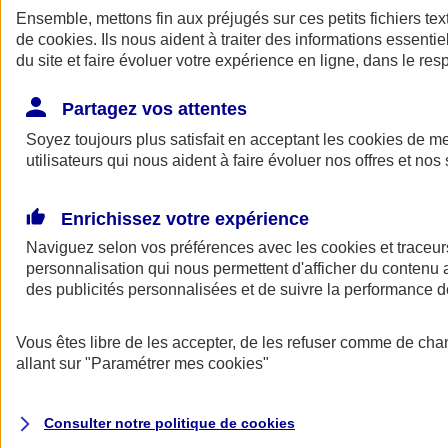
Ensemble, mettons fin aux préjugés sur ces petits fichiers te
de
cookies
. Ils nous aident à traiter des informations essentie
du site et faire évoluer votre expérience en ligne, dans le resp
Partagez vos attentes
Soyez toujours plus satisfait en acceptant les
cookies
de mes
utilisateurs qui nous aident à faire évoluer nos offres et nos 
A vos côtés
Retour à la section précédente
Enrichissez votre expérience
Fermer le menu principal
Naviguez selon vos préférences avec les
cookies et traceur
personnalisation qui nous permettent d'afficher du contenu a
des publicités personnalisées et de suivre la performance
Vous êtes libre de les accepter, de les refuser comme de cha
allant sur
"Paramétrer mes
cookies
"
Préserver la nature et le climat
Consulter notre politique de
cookies
Faire avancer la solidarité et l'inclusion