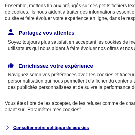
Ensemble, mettons fin aux préjugés sur ces petits fichiers te
de
cookies
. Ils nous aident à traiter des informations essentie
du site et faire évoluer votre expérience en ligne, dans le resp
Partagez vos attentes
Soyez toujours plus satisfait en acceptant les
cookies
de mes
utilisateurs qui nous aident à faire évoluer nos offres et nos 
A vos côtés
Retour à la section précédente
Enrichissez votre expérience
Fermer le menu principal
Naviguez selon vos préférences avec les
cookies et traceur
personnalisation qui nous permettent d'afficher du contenu a
des publicités personnalisées et de suivre la performance
Vous êtes libre de les accepter, de les refuser comme de cha
allant sur
"Paramétrer mes
cookies
"
Préserver la nature et le climat
Consulter notre politique de
cookies
Faire avancer la solidarité et l'inclusion