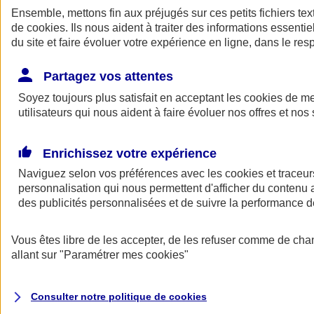
Ensemble, mettons fin aux préjugés sur ces petits fichiers te
de
cookies
. Ils nous aident à traiter des informations essentie
du site et faire évoluer votre expérience en ligne, dans le resp
Partagez vos attentes
Soyez toujours plus satisfait en acceptant les
cookies
de mes
utilisateurs qui nous aident à faire évoluer nos offres et nos 
A vos côtés
Retour à la section précédente
Enrichissez votre expérience
Fermer le menu principal
Naviguez selon vos préférences avec les
cookies et traceur
personnalisation qui nous permettent d'afficher du contenu a
des publicités personnalisées et de suivre la performance
Vous êtes libre de les accepter, de les refuser comme de cha
allant sur
"Paramétrer mes
cookies
"
Préserver la nature et le climat
Consulter notre politique de
cookies
Faire avancer la solidarité et l'inclusion