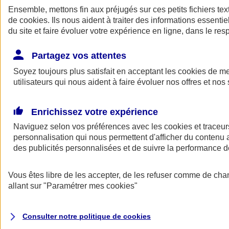
Ensemble, mettons fin aux préjugés sur ces petits fichiers te
de
cookies
. Ils nous aident à traiter des informations essentie
du site et faire évoluer votre expérience en ligne, dans le resp
Partagez vos attentes
Soyez toujours plus satisfait en acceptant les
cookies
de mes
utilisateurs qui nous aident à faire évoluer nos offres et nos 
A vos côtés
Retour à la section précédente
Enrichissez votre expérience
Fermer le menu principal
Naviguez selon vos préférences avec les
cookies et traceur
personnalisation qui nous permettent d'afficher du contenu a
des publicités personnalisées et de suivre la performance
Vous êtes libre de les accepter, de les refuser comme de cha
allant sur
"Paramétrer mes
cookies
"
Préserver la nature et le climat
Consulter notre politique de
cookies
Faire avancer la solidarité et l'inclusion