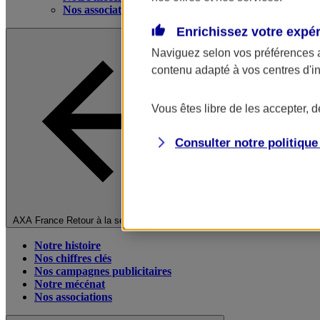
Nos associations
Enrichissez votre expé
Naviguez selon vos préférences 
contenu adapté à vos centres d'i
Vous êtes libre de les accepter, 
Consulter notre politiqu
Fermer le menu principal
AXA France
Retour à la section précédente
Notre histoire
Nos chiffres clés
Nos campagnes publicitaires
Notre mécénat
Nos associations