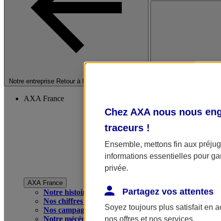
Fermer le menu princip
Notre entreprise
Retour à la section précédente
AXA France
Chez AXA nous nous enga
traceurs
!
Ensemble, mettons fin aux préjugé
informations essentielles pour gar
privée.
AXA France
Partagez vos attentes
Notre histoire
Nos chiffres clés
Soyez toujours plus satisfait en 
Nos campagnes publicitaires
Notre mécénat
nos offres et nos services.