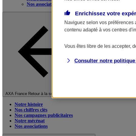
Nos associations
Enrichissez votre expé
Naviguez selon vos préférences 
contenu adapté à vos centres d'i
Vous êtes libre de les accepter, 
Consulter notre politiqu
Fermer le menu principal
AXA France
Retour à la section précédente
Notre histoire
Nos chiffres clés
Nos campagnes publicitaires
Notre mécénat
Nos associations