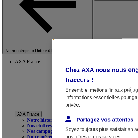
Fermer le menu princip
Notre entreprise
Retour à la section précédente
AXA France
Chez AXA nous nous enga
traceurs
!
Ensemble, mettons fin aux préjugé
informations essentielles pour gar
privée.
AXA France
Partagez vos attentes
Notre histoire
Nos chiffres clés
Soyez toujours plus satisfait en 
Nos campagnes publicitaires
Notre mécénat
nos offres et nos services.