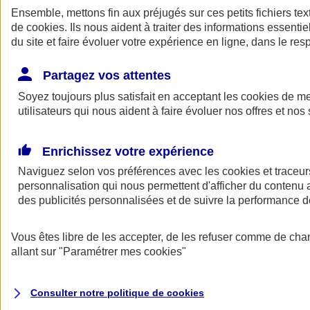
Ensemble, mettons fin aux préjugés sur ces petits fichiers te
de
cookies
. Ils nous aident à traiter des informations essentie
du site et faire évoluer votre expérience en ligne, dans le resp
Partagez vos attentes
Soyez toujours plus satisfait en acceptant les
cookies
de mes
utilisateurs qui nous aident à faire évoluer nos offres et nos 
A vos côtés
Retour à la section précédente
Enrichissez votre expérience
Fermer le menu principal
Naviguez selon vos préférences avec les
cookies et traceur
personnalisation qui nous permettent d'afficher du contenu a
des publicités personnalisées et de suivre la performance
Vous êtes libre de les accepter, de les refuser comme de cha
allant sur
"Paramétrer mes
cookies
"
Préserver la nature et le climat
Consulter notre politique de
cookies
Faire avancer la solidarité et l'inclusion