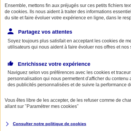
Ensemble, mettons fin aux préjugés sur ces petits fichiers te
de
cookies
. Ils nous aident à traiter des informations essentie
du site et faire évoluer votre expérience en ligne, dans le resp
Partagez vos attentes
Soyez toujours plus satisfait en acceptant les
cookies
de mes
utilisateurs qui nous aident à faire évoluer nos offres et nos 
A vos côtés
Retour à la section précédente
Enrichissez votre expérience
Fermer le menu principal
Naviguez selon vos préférences avec les
cookies et traceur
personnalisation qui nous permettent d'afficher du contenu a
des publicités personnalisées et de suivre la performance
Vous êtes libre de les accepter, de les refuser comme de cha
allant sur
"Paramétrer mes
cookies
"
Préserver la nature et le climat
Consulter notre politique de
cookies
Faire avancer la solidarité et l'inclusion