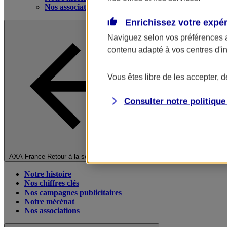
Nos associations
Enrichissez votre expé
Naviguez selon vos préférences 
contenu adapté à vos centres d'i
Vous êtes libre de les accepter, 
Consulter notre politiqu
Fermer le menu principal
AXA France
Retour à la section précédente
Notre histoire
Nos chiffres clés
Nos campagnes publicitaires
Notre mécénat
Nos associations