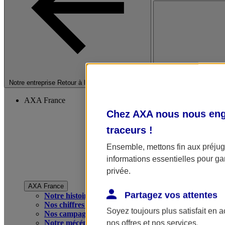
Fermer le menu princip
Notre entreprise
Retour à la section précédente
AXA France
Chez AXA nous nous enga
traceurs
!
Ensemble, mettons fin aux préjugé
informations essentielles pour gar
privée.
AXA France
Partagez vos attentes
Notre histoire
Nos chiffres clés
Soyez toujours plus satisfait en 
Nos campagnes publicitaires
Notre mécénat
nos offres et nos services.