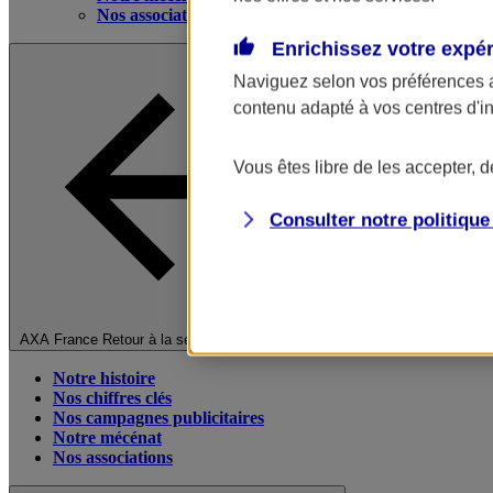
Nos associations
Enrichissez votre expé
Naviguez selon vos préférences 
contenu adapté à vos centres d'i
Vous êtes libre de les accepter, 
Consulter notre politiqu
Fermer le menu principal
AXA France
Retour à la section précédente
Notre histoire
Nos chiffres clés
Nos campagnes publicitaires
Notre mécénat
Nos associations