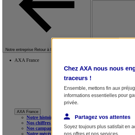
Fermer le menu princip
Notre entreprise
Retour à la section précédente
AXA France
Chez AXA nous nous enga
traceurs
!
Ensemble, mettons fin aux préjugé
informations essentielles pour gar
privée.
AXA France
Partagez vos attentes
Notre histoire
Nos chiffres clés
Soyez toujours plus satisfait en 
Nos campagnes publicitaires
Notre mécénat
nos offres et nos services.