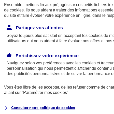
Ensemble, mettons fin aux préjugés sur ces petits fichiers te
de
cookies
. Ils nous aident à traiter des informations essentie
du site et faire évoluer votre expérience en ligne, dans le resp
Partagez vos attentes
Soyez toujours plus satisfait en acceptant les
cookies
de mes
utilisateurs qui nous aident à faire évoluer nos offres et nos 
A vos côtés
Retour à la section précédente
Enrichissez votre expérience
Fermer le menu principal
Naviguez selon vos préférences avec les
cookies et traceur
personnalisation qui nous permettent d'afficher du contenu a
des publicités personnalisées et de suivre la performance
Vous êtes libre de les accepter, de les refuser comme de cha
allant sur
"Paramétrer mes
cookies
"
Préserver la nature et le climat
Consulter notre politique de
cookies
Faire avancer la solidarité et l'inclusion