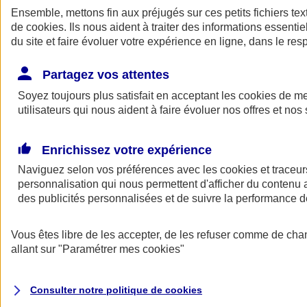
Ensemble, mettons fin aux préjugés sur ces petits fichiers te
de
cookies
. Ils nous aident à traiter des informations essentie
du site et faire évoluer votre expérience en ligne, dans le resp
Partagez vos attentes
Soyez toujours plus satisfait en acceptant les
cookies
de mes
utilisateurs qui nous aident à faire évoluer nos offres et nos 
A vos côtés
Retour à la section précédente
Enrichissez votre expérience
Fermer le menu principal
Naviguez selon vos préférences avec les
cookies et traceur
personnalisation qui nous permettent d'afficher du contenu a
des publicités personnalisées et de suivre la performance
Vous êtes libre de les accepter, de les refuser comme de cha
allant sur
"Paramétrer mes
cookies
"
Préserver la nature et le climat
Consulter notre politique de
cookies
Faire avancer la solidarité et l'inclusion