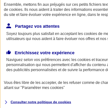
Ensemble, mettons fin aux préjugés sur ces petits fichiers te
de
cookies
. Ils nous aident à traiter des informations essentie
du site et faire évoluer votre expérience en ligne, dans le resp
Partagez vos attentes
Soyez toujours plus satisfait en acceptant les
cookies
de mes
utilisateurs qui nous aident à faire évoluer nos offres et nos 
A vos côtés
Retour à la section précédente
Enrichissez votre expérience
Fermer le menu principal
Naviguez selon vos préférences avec les
cookies et traceur
personnalisation qui nous permettent d'afficher du contenu a
des publicités personnalisées et de suivre la performance
Vous êtes libre de les accepter, de les refuser comme de cha
allant sur
"Paramétrer mes
cookies
"
Préserver la nature et le climat
Consulter notre politique de
cookies
Faire avancer la solidarité et l'inclusion