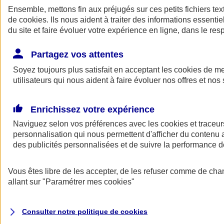
Ensemble, mettons fin aux préjugés sur ces petits fichiers te
de
cookies
. Ils nous aident à traiter des informations essentie
du site et faire évoluer votre expérience en ligne, dans le resp
Partagez vos attentes
Soyez toujours plus satisfait en acceptant les
cookies
de mes
utilisateurs qui nous aident à faire évoluer nos offres et nos 
A vos côtés
Retour à la section précédente
Enrichissez votre expérience
Fermer le menu principal
Naviguez selon vos préférences avec les
cookies et traceur
personnalisation qui nous permettent d'afficher du contenu a
des publicités personnalisées et de suivre la performance
Vous êtes libre de les accepter, de les refuser comme de cha
allant sur
"Paramétrer mes
cookies
"
Préserver la nature et le climat
Consulter notre politique de
cookies
Faire avancer la solidarité et l'inclusion