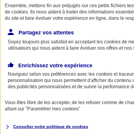
Ensemble, mettons fin aux préjugés sur ces petits fichiers te
de
cookies
. Ils nous aident à traiter des informations essentie
du site et faire évoluer votre expérience en ligne, dans le resp
Partagez vos attentes
Soyez toujours plus satisfait en acceptant les
cookies
de mes
utilisateurs qui nous aident à faire évoluer nos offres et nos 
A vos côtés
Retour à la section précédente
Enrichissez votre expérience
Fermer le menu principal
Naviguez selon vos préférences avec les
cookies et traceur
personnalisation qui nous permettent d'afficher du contenu a
des publicités personnalisées et de suivre la performance
Vous êtes libre de les accepter, de les refuser comme de cha
allant sur
"Paramétrer mes
cookies
"
Préserver la nature et le climat
Consulter notre politique de
cookies
Faire avancer la solidarité et l'inclusion