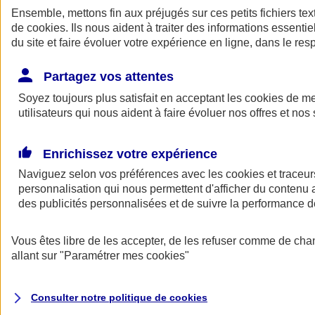
Ensemble, mettons fin aux préjugés sur ces petits fichiers te
de
cookies
. Ils nous aident à traiter des informations essentie
du site et faire évoluer votre expérience en ligne, dans le resp
Partagez vos attentes
Soyez toujours plus satisfait en acceptant les
cookies
de mes
utilisateurs qui nous aident à faire évoluer nos offres et nos 
A vos côtés
Retour à la section précédente
Enrichissez votre expérience
Fermer le menu principal
Naviguez selon vos préférences avec les
cookies et traceur
personnalisation qui nous permettent d'afficher du contenu a
des publicités personnalisées et de suivre la performance
Vous êtes libre de les accepter, de les refuser comme de cha
allant sur
"Paramétrer mes
cookies
"
Préserver la nature et le climat
Consulter notre politique de
cookies
Faire avancer la solidarité et l'inclusion