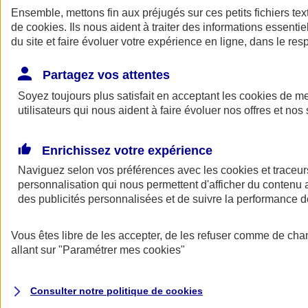
Ensemble, mettons fin aux préjugés sur ces petits fichiers te
de
cookies
. Ils nous aident à traiter des informations essentie
du site et faire évoluer votre expérience en ligne, dans le resp
Partagez vos attentes
Soyez toujours plus satisfait en acceptant les
cookies
de mes
utilisateurs qui nous aident à faire évoluer nos offres et nos 
A vos côtés
Retour à la section précédente
Enrichissez votre expérience
Fermer le menu principal
Naviguez selon vos préférences avec les
cookies et traceur
personnalisation qui nous permettent d'afficher du contenu a
des publicités personnalisées et de suivre la performance
Vous êtes libre de les accepter, de les refuser comme de cha
allant sur
"Paramétrer mes
cookies
"
Préserver la nature et le climat
Consulter notre politique de
cookies
Faire avancer la solidarité et l'inclusion