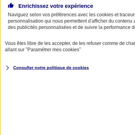
Enrichissez votre expérience
Naviguez selon vos préférences avec les
cookies et traceur
personnalisation qui nous permettent d'afficher du contenu a
des publicités personnalisées et de suivre la performance
Vous êtes libre de les accepter, de les refuser comme de cha
allant sur
"Paramétrer mes
cookies
"
A vos côtés
Retour à la section précédente
Consulter notre politique de
cookies
Fermer le menu principal
Préserver la nature et le climat
Faire avancer la solidarité et l'inclusion