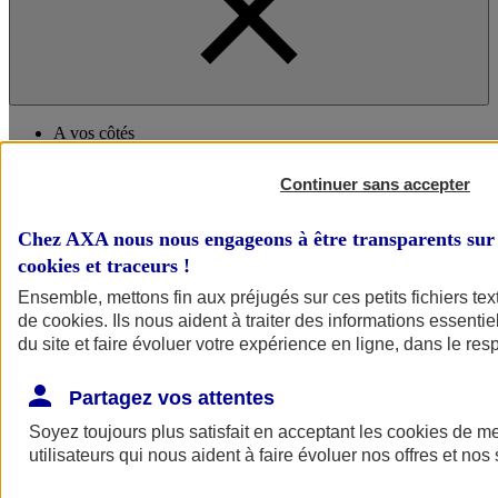
A vos côtés
Continuer sans accepter
Chez AXA nous nous engageons à être transparents sur 
cookies et traceurs
!
Ensemble, mettons fin aux préjugés sur ces petits fichiers te
de
cookies
. Ils nous aident à traiter des informations essentie
A vos côtés
Préserver la nature et le climat
du site et faire évoluer votre expérience en ligne, dans le resp
Faire avancer la solidarité et l'inclusion
Donner toute leur place aux territoires
Partagez vos attentes
Porter l'élan du rugby féminin
Soyez toujours plus satisfait en acceptant les
cookies
de mes
utilisateurs qui nous aident à faire évoluer nos offres et nos 