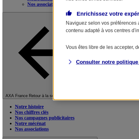
Nos associations
Enrichissez votre expé
Naviguez selon vos préférences 
contenu adapté à vos centres d'i
Vous êtes libre de les accepter, 
Consulter notre politiqu
Fermer le menu principal
AXA France
Retour à la section précédente
Notre histoire
Nos chiffres clés
Nos campagnes publicitaires
Notre mécénat
Nos associations