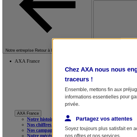
Fermer le menu princip
Notre entreprise
Retour à la section précédente
AXA France
Chez AXA nous nous enga
traceurs
!
Ensemble, mettons fin aux préjugé
informations essentielles pour gar
privée.
AXA France
Partagez vos attentes
Notre histoire
Nos chiffres clés
Soyez toujours plus satisfait en 
Nos campagnes publicitaires
Notre mécénat
nos offres et nos services.