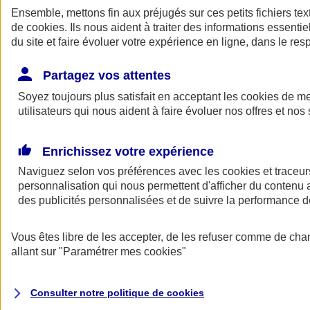
Ensemble, mettons fin aux préjugés sur ces petits fichiers te
de
cookies
. Ils nous aident à traiter des informations essentie
du site et faire évoluer votre expérience en ligne, dans le resp
Partagez vos attentes
Soyez toujours plus satisfait en acceptant les
cookies
de mes
utilisateurs qui nous aident à faire évoluer nos offres et nos 
A vos côtés
Retour à la section précédente
Enrichissez votre expérience
Fermer le menu principal
Naviguez selon vos préférences avec les
cookies et traceur
personnalisation qui nous permettent d'afficher du contenu a
des publicités personnalisées et de suivre la performance
Vous êtes libre de les accepter, de les refuser comme de cha
allant sur
"Paramétrer mes
cookies
"
Préserver la nature et le climat
Consulter notre politique de
cookies
Faire avancer la solidarité et l'inclusion