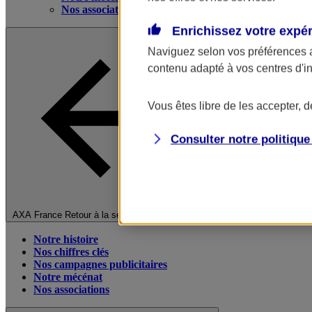
Nos associations
Enrichissez votre expé
Naviguez selon vos préférences 
contenu adapté à vos centres d'i
Vous êtes libre de les accepter, 
Consulter notre politiqu
Fermer le menu principal
AXA France
Retour à la section précédente
Notre histoire
Nos chiffres clés
Nos campagnes publicitaires
Notre mécénat
Nos associations