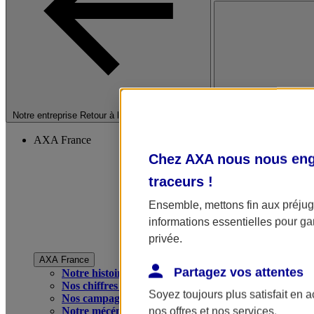
Fermer le menu princip
Notre entreprise
Retour à la section précédente
AXA France
Chez AXA nous nous enga
traceurs
!
Ensemble, mettons fin aux préjugé
informations essentielles pour gar
privée.
AXA France
Partagez vos attentes
Notre histoire
Nos chiffres clés
Soyez toujours plus satisfait en 
Nos campagnes publicitaires
Notre mécénat
nos offres et nos services.