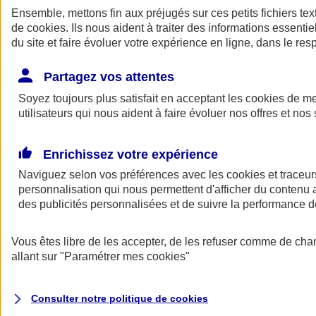
Ensemble, mettons fin aux préjugés sur ces petits fichiers te
de
cookies
. Ils nous aident à traiter des informations essentie
du site et faire évoluer votre expérience en ligne, dans le resp
Partagez vos attentes
Soyez toujours plus satisfait en acceptant les
cookies
de mes
utilisateurs qui nous aident à faire évoluer nos offres et nos 
A vos côtés
Retour à la section précédente
Enrichissez votre expérience
Fermer le menu principal
Naviguez selon vos préférences avec les
cookies et traceur
personnalisation qui nous permettent d'afficher du contenu a
des publicités personnalisées et de suivre la performance
Vous êtes libre de les accepter, de les refuser comme de cha
allant sur
"Paramétrer mes
cookies
"
Préserver la nature et le climat
Consulter notre politique de
cookies
Faire avancer la solidarité et l'inclusion