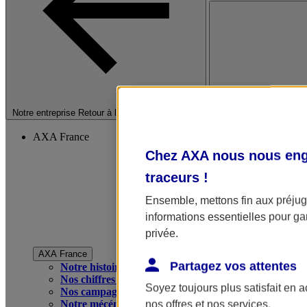
Fermer le menu princip
Notre entreprise
Retour à la section précédente
AXA France
Chez AXA nous nous enga
traceurs
!
Ensemble, mettons fin aux préjugé
informations essentielles pour gar
privée.
AXA France
Partagez vos attentes
Notre histoire
Nos chiffres clés
Soyez toujours plus satisfait en 
Nos campagnes publicitaires
Notre mécénat
nos offres et nos services.