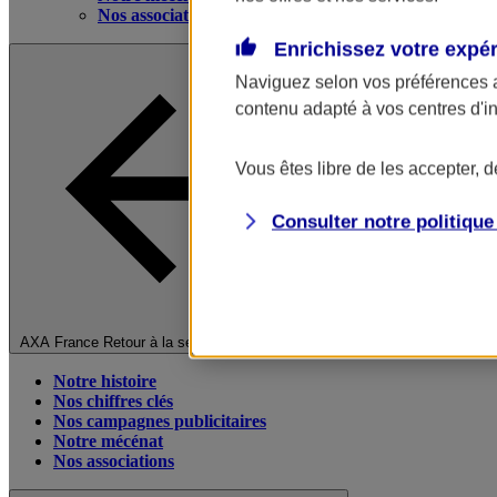
Nos associations
Enrichissez votre expé
Naviguez selon vos préférences 
contenu adapté à vos centres d'i
Vous êtes libre de les accepter, 
Consulter notre politiqu
Fermer le menu principal
AXA France
Retour à la section précédente
Notre histoire
Nos chiffres clés
Nos campagnes publicitaires
Notre mécénat
Nos associations