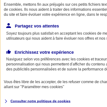
Ensemble, mettons fin aux préjugés sur ces petits fichiers te
de
cookies
. Ils nous aident à traiter des informations essentie
du site et faire évoluer votre expérience en ligne, dans le resp
Partagez vos attentes
Soyez toujours plus satisfait en acceptant les
cookies
de mes
utilisateurs qui nous aident à faire évoluer nos offres et nos 
A vos côtés
Retour à la section précédente
Enrichissez votre expérience
Fermer le menu principal
Naviguez selon vos préférences avec les
cookies et traceur
personnalisation qui nous permettent d'afficher du contenu a
des publicités personnalisées et de suivre la performance
Vous êtes libre de les accepter, de les refuser comme de cha
allant sur
"Paramétrer mes
cookies
"
Préserver la nature et le climat
Consulter notre politique de
cookies
Faire avancer la solidarité et l'inclusion