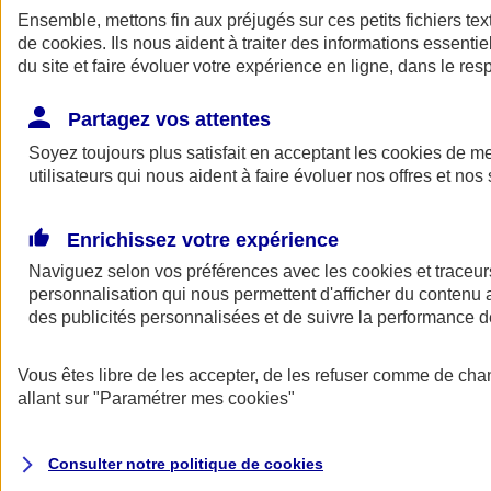
Ensemble, mettons fin aux préjugés sur ces petits fichiers te
de
cookies
. Ils nous aident à traiter des informations essentie
du site et faire évoluer votre expérience en ligne, dans le resp
Partagez vos attentes
Soyez toujours plus satisfait en acceptant les
cookies
de mes
utilisateurs qui nous aident à faire évoluer nos offres et nos 
A vos côtés
Retour à la section précédente
Enrichissez votre expérience
Fermer le menu principal
Naviguez selon vos préférences avec les
cookies et traceur
personnalisation qui nous permettent d'afficher du contenu a
des publicités personnalisées et de suivre la performance
Vous êtes libre de les accepter, de les refuser comme de cha
allant sur
"Paramétrer mes
cookies
"
Préserver la nature et le climat
Consulter notre politique de
cookies
Faire avancer la solidarité et l'inclusion