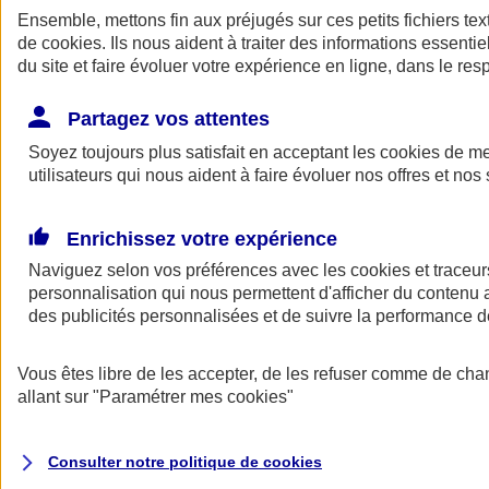
Ensemble, mettons fin aux préjugés sur ces petits fichiers te
de
cookies
. Ils nous aident à traiter des informations essentie
du site et faire évoluer votre expérience en ligne, dans le resp
Partagez vos attentes
Soyez toujours plus satisfait en acceptant les
cookies
de mes
utilisateurs qui nous aident à faire évoluer nos offres et nos 
A vos côtés
Retour à la section précédente
Enrichissez votre expérience
Fermer le menu principal
Naviguez selon vos préférences avec les
cookies et traceur
personnalisation qui nous permettent d'afficher du contenu a
des publicités personnalisées et de suivre la performance
Vous êtes libre de les accepter, de les refuser comme de cha
allant sur
"Paramétrer mes
cookies
"
Préserver la nature et le climat
Consulter notre politique de
cookies
Faire avancer la solidarité et l'inclusion