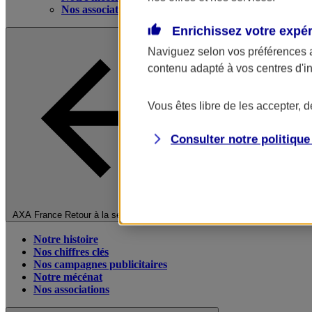
Nos associations
Enrichissez votre expé
Naviguez selon vos préférences 
contenu adapté à vos centres d'i
Vous êtes libre de les accepter, 
Consulter notre politiqu
Fermer le menu principal
AXA France
Retour à la section précédente
Notre histoire
Nos chiffres clés
Nos campagnes publicitaires
Notre mécénat
Nos associations