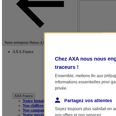
Fermer le menu princip
Notre entreprise
Retour à la section précédente
AXA France
Chez AXA nous nous enga
traceurs
!
Ensemble, mettons fin aux préjugé
informations essentielles pour gar
privée.
AXA France
Partagez vos attentes
Notre histoire
Nos chiffres clés
Soyez toujours plus satisfait en 
Nos campagnes publicitaires
Notre mécénat
nos offres et nos services.