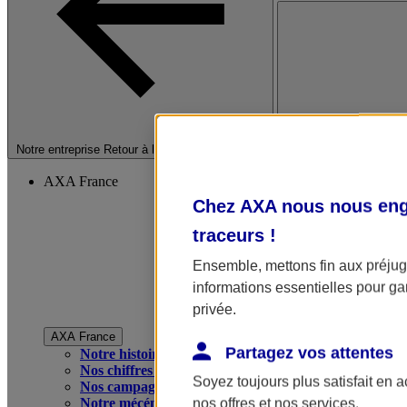
Fermer le menu princip
Notre entreprise
Retour à la section précédente
AXA France
Chez AXA nous nous enga
traceurs
!
Ensemble, mettons fin aux préjugé
informations essentielles pour gar
privée.
AXA France
Partagez vos attentes
Notre histoire
Nos chiffres clés
Soyez toujours plus satisfait en 
Nos campagnes publicitaires
Notre mécénat
nos offres et nos services.