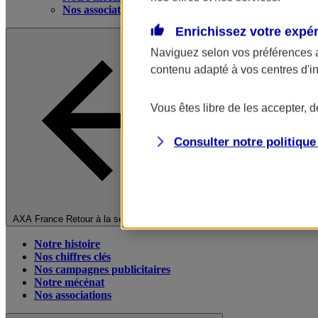
Nos associations
Enrichissez votre expé
Naviguez selon vos préférences 
contenu adapté à vos centres d'i
Vous êtes libre de les accepter, 
Consulter notre politiqu
Fermer le menu principal
AXA France
Retour à la section précédente
Notre histoire
Nos chiffres clés
Nos campagnes publicitaires
Notre mécénat
Nos associations